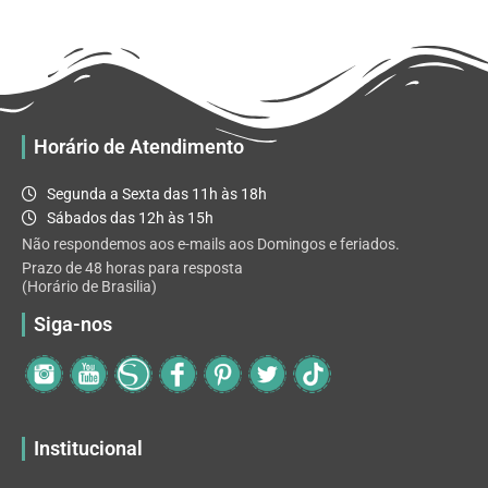
R$ 32.82
variantes.
As
opções
podem
ser
escolhidas
Horário de Atendimento
na
página
Segunda a Sexta das 11h às 18h
do
Sábados das 12h às 15h
produto
Não respondemos aos e-mails aos Domingos e feriados.
Prazo de 48 horas para resposta
(Horário de Brasilia)
Siga-nos
Institucional