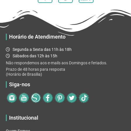
opções
podem
ser
escolhidas
na
Horário de Atendimento
página
do
Segunda a Sexta das 11h às 18h
produto
Sábados das 12h às 15h
Não respondemos aos e-mails aos Domingos e feriados.
Prazo de 48 horas para resposta
(Horário de Brasilia)
Siga-nos
Institucional