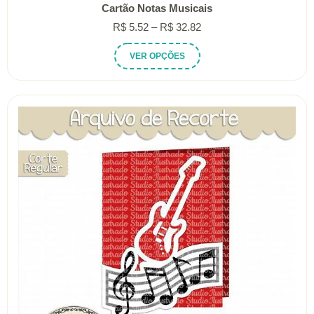
Cartão Notas Musicais
Faixa
R$
5.52
–
R$
32.82
de
Este
VER OPÇÕES
preço:
produto
R$ 5.52
tem
através
várias
R$ 32.82
variantes.
As
opções
podem
ser
escolhidas
na
página
do
produto