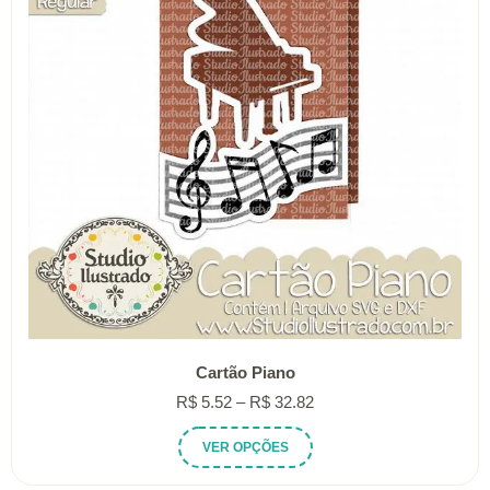
ser
escolhidas
na
página
do
produto
Cartão Piano
Faixa
R$
5.52
–
R$
32.82
de
Este
VER OPÇÕES
preço:
produto
R$ 5.52
tem