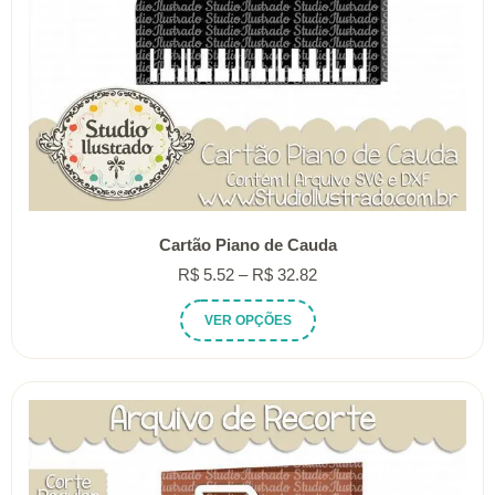
Cartão Piano de Cauda
Faixa
R$
5.52
–
R$
32.82
de
Este
VER OPÇÕES
preço:
produto
R$ 5.52
tem
através
várias
R$ 32.82
variantes.
As
opções
podem