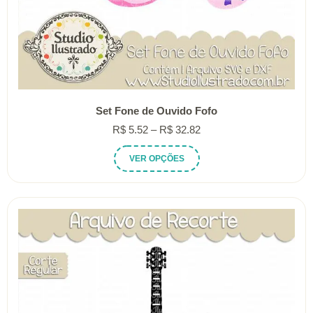
Set Fone de Ouvido Fofo
Faixa
R$
5.52
–
R$
32.82
de
Este
VER OPÇÕES
preço:
produto
R$ 5.52
tem
através
várias
R$ 32.82
variantes.
As
opções
podem
ser
escolhidas
na