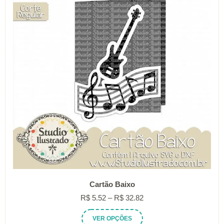
podem
ser
escolhidas
na
página
do
produto
Cartão Baixo
Faixa
R$
5.52
–
R$
32.82
de
Este
VER OPÇÕES
preço: