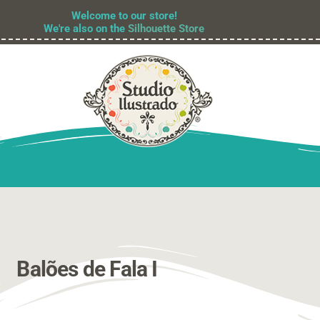
Welcome to our store!
We're also on the
Silhouette Store
Balões de Fala I