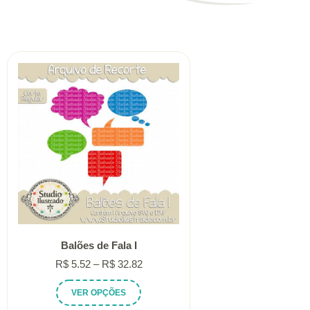
Balões de Fala I
Faixa
R$
5.52
–
R$
32.82
de
Este
VER OPÇÕES
preço:
produto