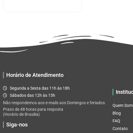
R$ 5.52
tem
através
várias
R$ 32.82
variantes.
As
opções
podem
ser
escolhidas
na
página
Horário de Atendimento
do
produto
Segunda a Sexta das 11h às 18h
Institu
Sábados das 12h às 15h
Não respondemos aos e-mails aos Domingos e feriados.
Quem Som
Prazo de 48 horas para resposta
Blog
(Horário de Brasilia)
FAQ
Siga-nos
Contato