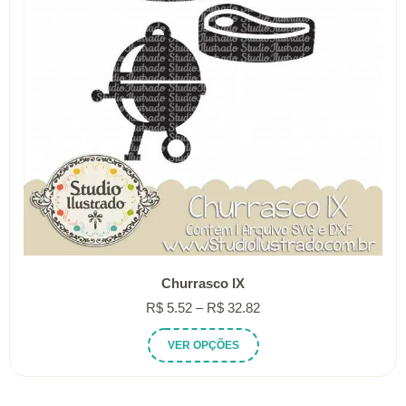
Churrasco IX
Faixa
R$
5.52
–
R$
32.82
de
Este
VER OPÇÕES
preço:
produto
R$ 5.52
tem
através
várias