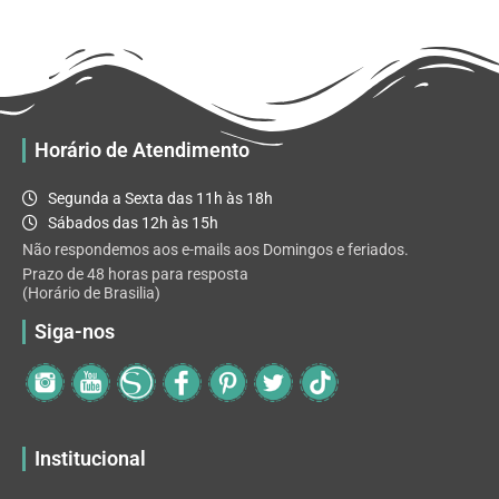
R$ 32.82
variantes.
As
opções
podem
ser
escolhidas
Horário de Atendimento
na
página
Segunda a Sexta das 11h às 18h
do
Sábados das 12h às 15h
produto
Não respondemos aos e-mails aos Domingos e feriados.
Prazo de 48 horas para resposta
(Horário de Brasilia)
Siga-nos
Institucional