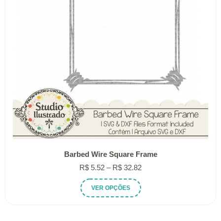
Barbed Wire Square Frame
Faixa
R$
5.52
–
R$
32.82
de
Este
VER OPÇÕES
preço:
produto
R$ 5.52
tem
através
várias