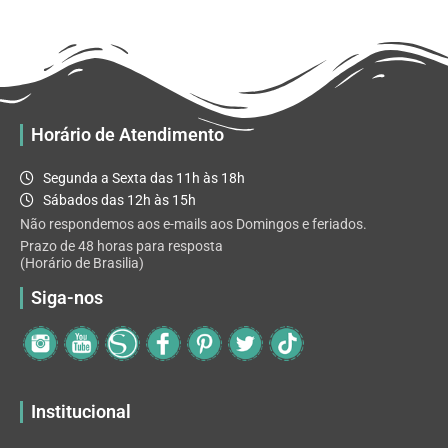
R$ 32.82
variantes.
As
opções
podem
ser
escolhidas
Horário de Atendimento
na
página
Segunda a Sexta das 11h às 18h
do
Sábados das 12h às 15h
produto
Não respondemos aos e-mails aos Domingos e feriados.
Prazo de 48 horas para resposta
(Horário de Brasilia)
Siga-nos
Institucional