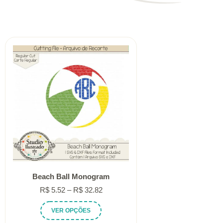
Beach Ball Monogram
Faixa
R$
5.52
–
R$
32.82
de
Este
VER OPÇÕES
preço:
produto