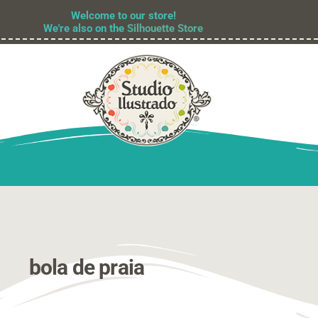
Welcome to our store!
We're also on the
Silhouette Store
bola de praia