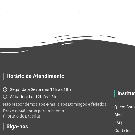
R$ 5.52
tem
através
várias
R$ 32.82
variantes.
As
opções
podem
ser
escolhidas
na
página
Horário de Atendimento
do
produto
Segunda a Sexta das 11h às 18h
Institu
Sábados das 12h às 15h
Não respondemos aos e-mails aos Domingos e feriados.
Quem Som
Prazo de 48 horas para resposta
Blog
(Horário de Brasilia)
FAQ
Siga-nos
Contato