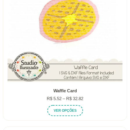
Waffle Card
Faixa
R$
5.52
–
R$
32.82
de
Este
VER OPÇÕES
preço:
produto
R$ 5.52
tem
através
várias