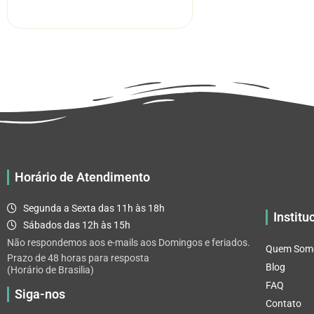
R$ 11.03
tem
através
várias
R$ 65.92
variantes.
As
opções
podem
ser
escolhidas
na
página
Horário de Atendimento
do
produto
Segunda a Sexta das 11h às 18h
Institu
Sábados das 12h às 15h
Não respondemos aos e-mails aos Domingos e feriados.
Quem Som
Prazo de 48 horas para resposta
Blog
(Horário de Brasilia)
FAQ
Siga-nos
Contato