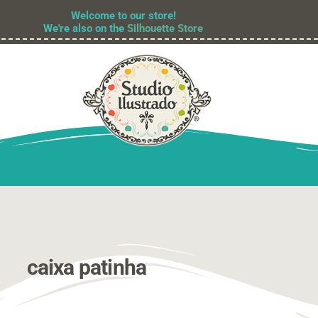
Welcome to our store!
We're also on the
Silhouette Store
caixa patinha