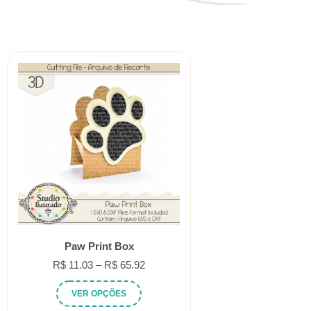
Paw Print Box
Faixa
R$
11.03
–
R$
65.92
de
Este
VER OPÇÕES
preço:
produto