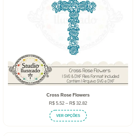
Cross Rose Flowers
Faixa
R$
5.52
–
R$
32.82
de
Este
VER OPÇÕES
preço:
produto
R$ 5.52
tem
através
várias