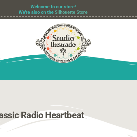
Welcome to our store!
We're also on the
Silhouette Store
assic Radio Heartbeat