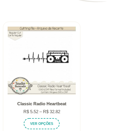
Classic Radio Heartbeat
Faixa
R$
5.52
–
R$
32.82
de
Este
VER OPÇÕES
preço:
produto