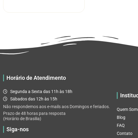
R$ 5.52
tem
através
várias
R$ 32.82
variantes.
As
opções
podem
ser
escolhidas
na
página
Horário de Atendimento
do
produto
Segunda a Sexta das 11h às 18h
Institu
Sábados das 12h às 15h
Não respondemos aos e-mails aos Domingos e feriados.
Quem Som
Prazo de 48 horas para resposta
Blog
(Horário de Brasilia)
FAQ
Siga-nos
Contato