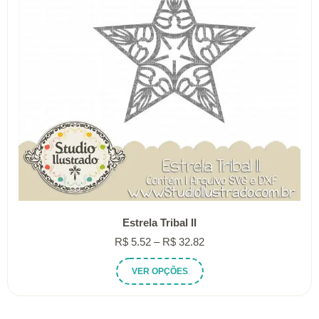
Estrela Tribal II
Faixa
R$
5.52
–
R$
32.82
de
Este
VER OPÇÕES
preço:
produto
R$ 5.52
tem
através
várias