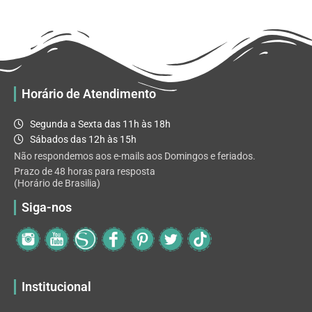
R$ 32.82
variantes.
As
opções
podem
ser
escolhidas
Horário de Atendimento
na
página
Segunda a Sexta das 11h às 18h
do
Sábados das 12h às 15h
produto
Não respondemos aos e-mails aos Domingos e feriados.
Prazo de 48 horas para resposta
(Horário de Brasilia)
Siga-nos
Institucional