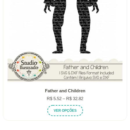
Father and Children
Faixa
R$
5.52
–
R$
32.82
de
Este
VER OPÇÕES
preço:
produto
R$ 5.52
tem
através
várias