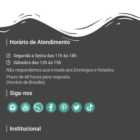
R$ 32.82
variantes.
As
opções
podem
ser
escolhidas
Horário de Atendimento
na
página
Segunda a Sexta das 11h às 18h
do
Sábados das 12h às 15h
produto
Não respondemos aos e-mails aos Domingos e feriados.
Prazo de 48 horas para resposta
(Horário de Brasilia)
Siga-nos
Institucional