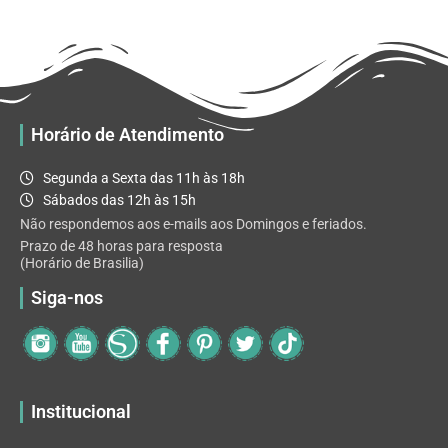
R$ 32.82
variantes.
As
opções
podem
ser
escolhidas
Horário de Atendimento
na
página
Segunda a Sexta das 11h às 18h
do
Sábados das 12h às 15h
produto
Não respondemos aos e-mails aos Domingos e feriados.
Prazo de 48 horas para resposta
(Horário de Brasilia)
Siga-nos
Institucional