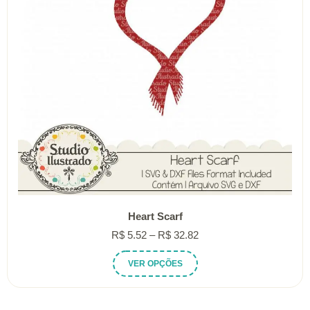
Heart Scarf
Faixa
R$
5.52
–
R$
32.82
de
Este
VER OPÇÕES
preço:
produto
R$ 5.52
tem
através
várias