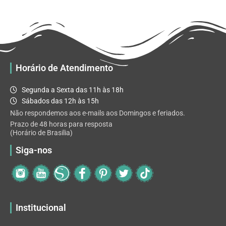
R$ 32.82
variantes.
As
opções
podem
ser
escolhidas
Horário de Atendimento
na
página
Segunda a Sexta das 11h às 18h
do
Sábados das 12h às 15h
produto
Não respondemos aos e-mails aos Domingos e feriados.
Prazo de 48 horas para resposta
(Horário de Brasilia)
Siga-nos
Institucional