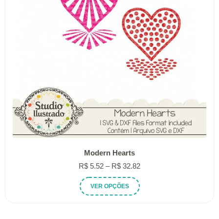
Modern Hearts
Faixa
R$
5.52
–
R$
32.82
de
Este
VER OPÇÕES
preço:
produto
R$ 5.52
tem
através
várias