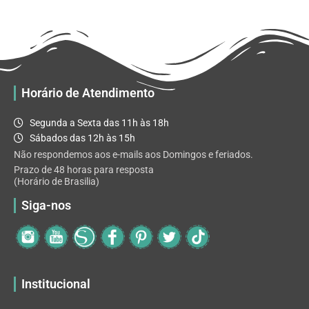
R$ 32.82
variantes.
As
opções
podem
ser
escolhidas
Horário de Atendimento
na
página
Segunda a Sexta das 11h às 18h
do
Sábados das 12h às 15h
produto
Não respondemos aos e-mails aos Domingos e feriados.
Prazo de 48 horas para resposta
(Horário de Brasilia)
Siga-nos
Institucional