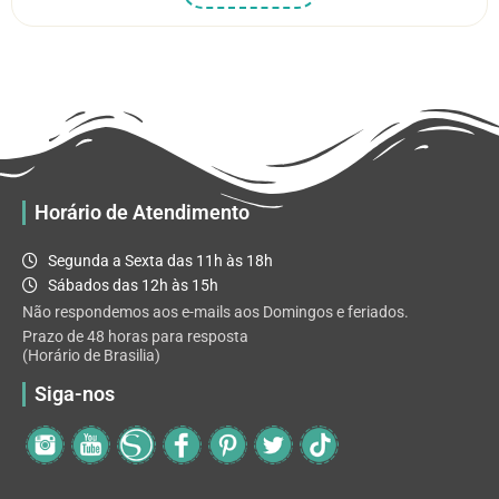
produto
R$ 5.52
tem
através
várias
R$ 32.82
variantes.
As
opções
podem
ser
escolhidas
Horário de Atendimento
na
página
Segunda a Sexta das 11h às 18h
do
Sábados das 12h às 15h
produto
Não respondemos aos e-mails aos Domingos e feriados.
Prazo de 48 horas para resposta
(Horário de Brasilia)
Siga-nos