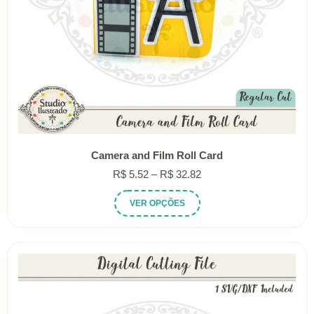
Camera and Film Roll Card
Faixa
R$
5.52
–
R$
32.82
de
Este
VER OPÇÕES
preço:
produto
R$ 5.52
tem
através
várias
R$ 32.82
variantes.
As
opções
podem