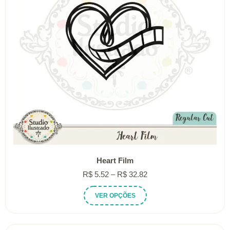
Heart Film
Faixa
R$
5.52
–
R$
32.82
de
Este
VER OPÇÕES
preço:
produto
R$ 5.52
tem
através
várias