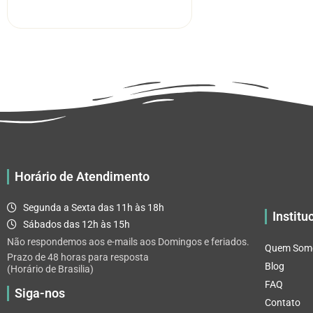
R$ 5.52
tem
através
várias
R$ 32.82
variantes.
As
opções
podem
ser
escolhidas
na
página
Horário de Atendimento
do
produto
Segunda a Sexta das 11h às 18h
Institu
Sábados das 12h às 15h
Não respondemos aos e-mails aos Domingos e feriados.
Quem Som
Prazo de 48 horas para resposta
Blog
(Horário de Brasilia)
FAQ
Siga-nos
Contato