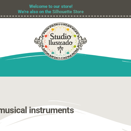
Welcome to our store!
We're also on the
Silhouette Store
musical instruments