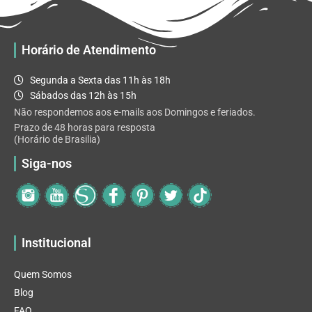
podem
ser
escolhidas
Horário de Atendimento
na
página
Segunda a Sexta das 11h às 18h
do
Sábados das 12h às 15h
produto
Não respondemos aos e-mails aos Domingos e feriados.
Prazo de 48 horas para resposta
(Horário de Brasilia)
Siga-nos
Institucional
Quem Somos
Blog
FAQ