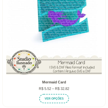
ser
escolhidas
na
página
do
produto
Mermaid Card
Faixa
R$
5.52
–
R$
32.82
de
Este
VER OPÇÕES
preço:
produto
R$ 5.52
tem