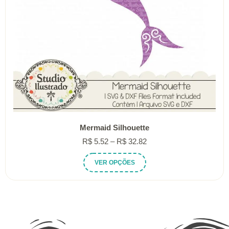
do
produto
Mermaid Silhouette
Faixa
R$
5.52
–
R$
32.82
de
Este
VER OPÇÕES
preço:
produto
R$ 5.52
tem
através
várias
R$ 32.82
variantes.
As
opções