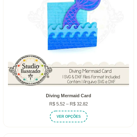
Diving Mermaid Card
Faixa
R$
5.52
–
R$
32.82
de
Este
VER OPÇÕES
preço:
produto
R$ 5.52
tem
através
várias