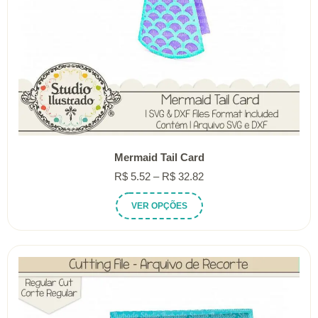
Mermaid Tail Card
Faixa
R$
5.52
–
R$
32.82
de
Este
VER OPÇÕES
preço:
produto
R$ 5.52
tem
através
várias
R$ 32.82
variantes.
As
opções
podem