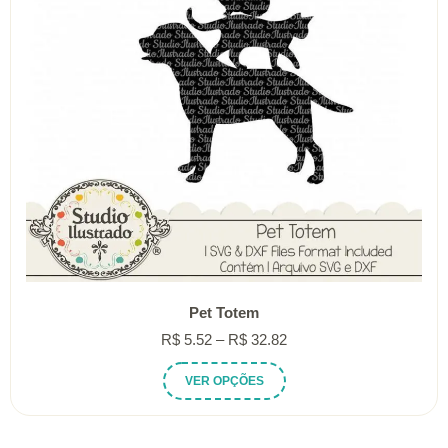
Pet Totem
Faixa
R$
5.52
–
R$
32.82
de
Este
VER OPÇÕES
preço:
produto
R$ 5.52
tem
através
várias