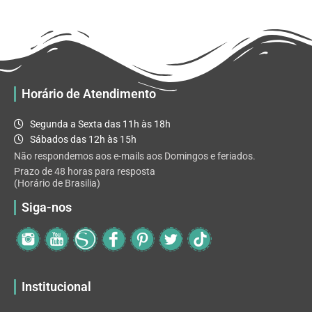
R$ 32.82
variantes.
As
opções
podem
ser
escolhidas
Horário de Atendimento
na
página
Segunda a Sexta das 11h às 18h
do
Sábados das 12h às 15h
produto
Não respondemos aos e-mails aos Domingos e feriados.
Prazo de 48 horas para resposta
(Horário de Brasilia)
Siga-nos
Institucional