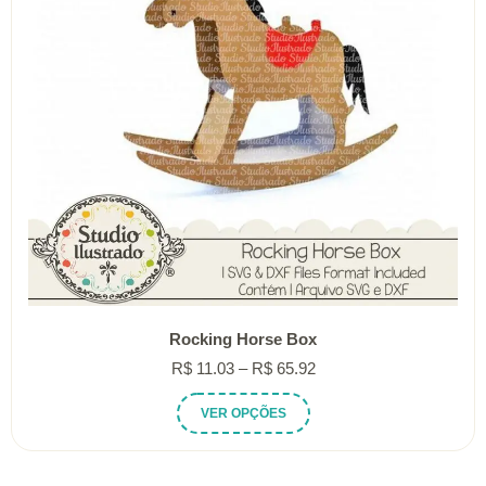
Rocking Horse Box
Faixa
R$
11.03
–
R$
65.92
de
Este
VER OPÇÕES
preço:
produto
R$ 11.03
tem
através
várias