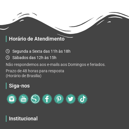
R$ 65.92
variantes.
As
opções
podem
ser
escolhidas
Horário de Atendimento
na
página
Segunda a Sexta das 11h às 18h
do
Sábados das 12h às 15h
produto
Não respondemos aos e-mails aos Domingos e feriados.
Prazo de 48 horas para resposta
(Horário de Brasilia)
Siga-nos
Institucional