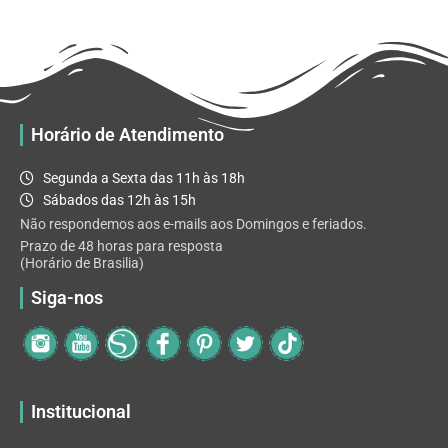
R$ 32.82
variantes.
As
opções
podem
ser
escolhidas
Horário de Atendimento
na
página
Segunda a Sexta das 11h às 18h
do
Sábados das 12h às 15h
produto
Não respondemos aos e-mails aos Domingos e feriados.
Prazo de 48 horas para resposta
(Horário de Brasilia)
Siga-nos
Institucional