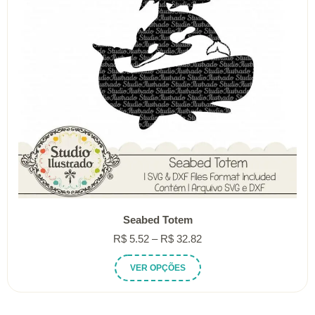
Seabed Totem
Faixa
R$
5.52
–
R$
32.82
de
Este
VER OPÇÕES
preço:
produto
R$ 5.52
tem
através
várias