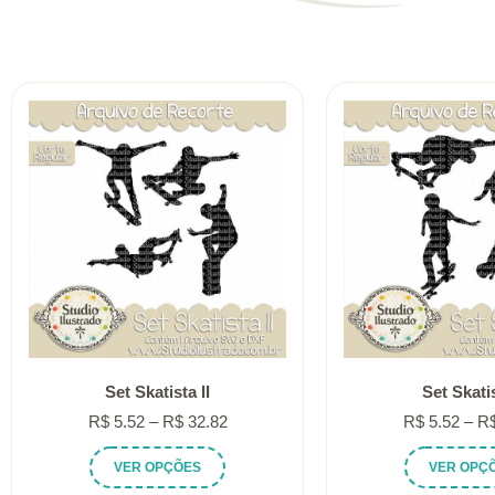
Set Skatista II
Set Skatis
Faixa
R$
5.52
–
R$
32.82
R$
5.52
–
R
de
Este
VER OPÇÕES
VER OPÇ
preço:
produto