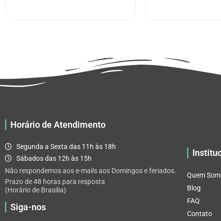
R$ 5.52
tem
através
várias
R$ 32.82
variantes.
As
opções
podem
ser
escolhidas
na
página
Horário de Atendimento
do
produto
Segunda a Sexta das 11h às 18h
Institu
Sábados das 12h às 15h
Não respondemos aos e-mails aos Domingos e feriados.
Quem Som
Prazo de 48 horas para resposta
Blog
(Horário de Brasilia)
FAQ
Siga-nos
Contato