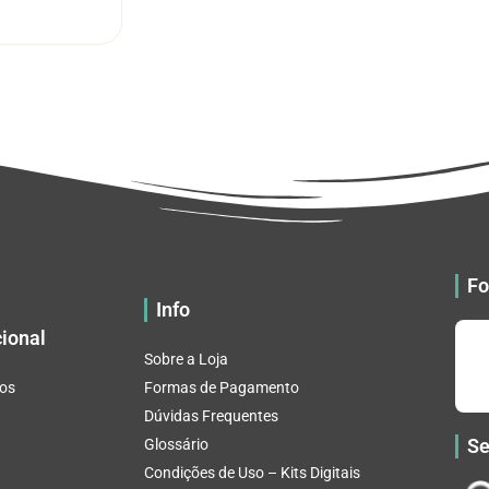
R$ 5.52
tem
através
várias
R$ 32.82
variantes.
As
opções
podem
ser
escolhidas
na
página
do
Fo
produto
Info
cional
Sobre a Loja
os
Formas de Pagamento
Dúvidas Frequentes
Se
Glossário
Condições de Uso – Kits Digitais