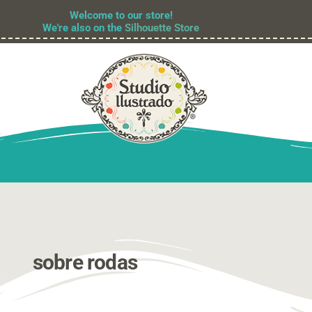
Welcome to our store!
We're also on the
Silhouette Store
sobre rodas