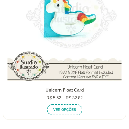
Unicorn Float Card
Faixa
R$
5.52
–
R$
32.82
de
Este
VER OPÇÕES
preço:
produto
R$ 5.52
tem
através
várias