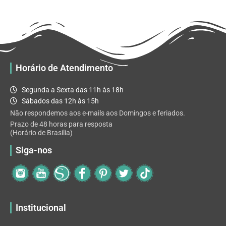
R$ 32.82
variantes.
As
opções
podem
ser
escolhidas
Horário de Atendimento
na
página
Segunda a Sexta das 11h às 18h
do
Sábados das 12h às 15h
produto
Não respondemos aos e-mails aos Domingos e feriados.
Prazo de 48 horas para resposta
(Horário de Brasilia)
Siga-nos
Institucional