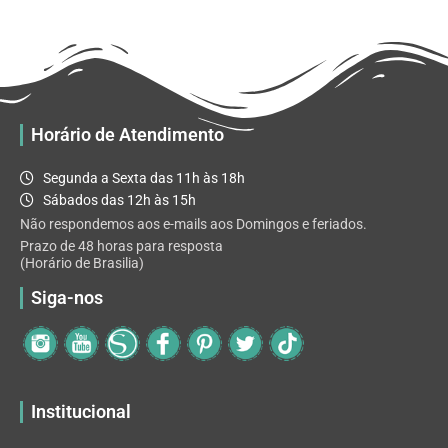
R$ 32.82
variantes.
As
opções
podem
ser
escolhidas
Horário de Atendimento
na
página
Segunda a Sexta das 11h às 18h
do
Sábados das 12h às 15h
produto
Não respondemos aos e-mails aos Domingos e feriados.
Prazo de 48 horas para resposta
(Horário de Brasilia)
Siga-nos
Institucional