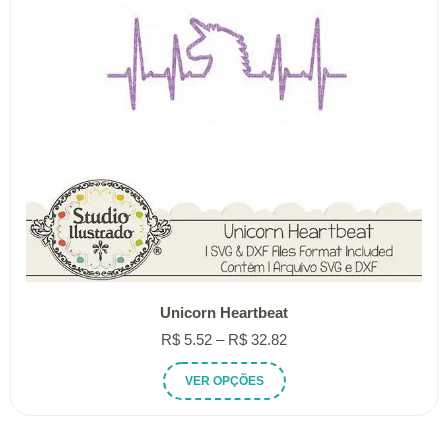
Unicorn Heartbeat
Faixa
R$
5.52
–
R$
32.82
de
Este
VER OPÇÕES
preço:
produto
R$ 5.52
tem
através
várias