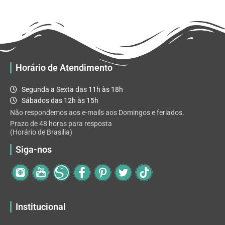
R$ 32.82
variantes.
As
opções
podem
ser
escolhidas
Horário de Atendimento
na
página
Segunda a Sexta das 11h às 18h
do
Sábados das 12h às 15h
produto
Não respondemos aos e-mails aos Domingos e feriados.
Prazo de 48 horas para resposta
(Horário de Brasilia)
Siga-nos
Institucional