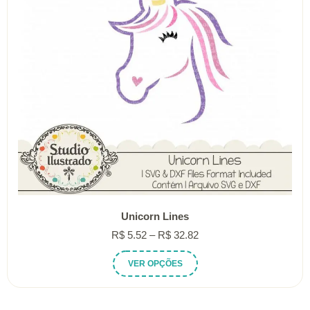
Unicorn Lines
Faixa
R$
5.52
–
R$
32.82
de
Este
VER OPÇÕES
preço:
produto
R$ 5.52
tem
através
várias