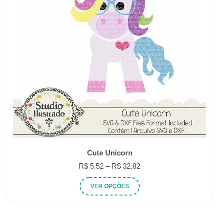
Cute Unicorn
Faixa
R$
5.52
–
R$
32.82
de
Este
VER OPÇÕES
preço:
produto
R$ 5.52
tem
através
várias