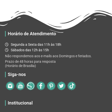
R$ 32.82
variantes.
As
opções
podem
ser
escolhidas
Horário de Atendimento
na
página
Segunda a Sexta das 11h às 18h
do
Sábados das 12h às 15h
produto
Não respondemos aos e-mails aos Domingos e feriados.
Prazo de 48 horas para resposta
(Horário de Brasilia)
Siga-nos
Institucional