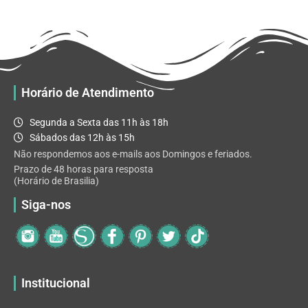
R$ 32.82
variantes.
As
opções
podem
ser
escolhidas
Horário de Atendimento
na
página
Segunda a Sexta das 11h às 18h
do
Sábados das 12h às 15h
produto
Não respondemos aos e-mails aos Domingos e feriados.
Prazo de 48 horas para resposta
(Horário de Brasilia)
Siga-nos
Institucional