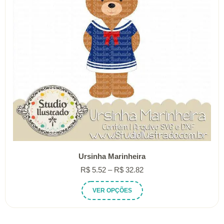
Ursinha Marinheira
Faixa
R$
5.52
–
R$
32.82
de
Este
VER OPÇÕES
preço:
produto
R$ 5.52
tem
através
várias