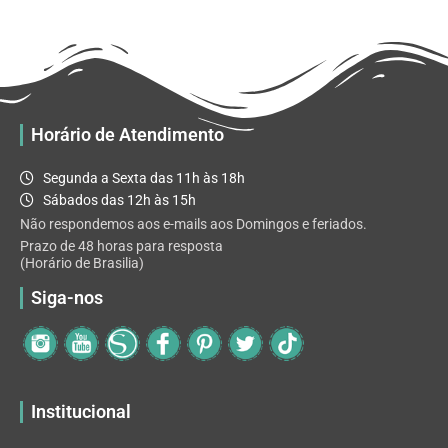
R$ 32.82
variantes.
As
opções
podem
ser
escolhidas
Horário de Atendimento
na
página
Segunda a Sexta das 11h às 18h
do
Sábados das 12h às 15h
produto
Não respondemos aos e-mails aos Domingos e feriados.
Prazo de 48 horas para resposta
(Horário de Brasilia)
Siga-nos
Institucional