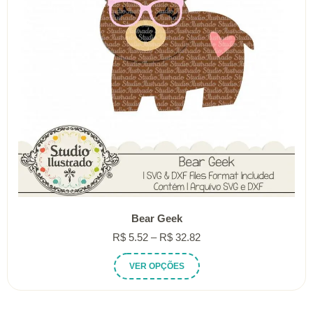
Bear Geek
Faixa
R$
5.52
–
R$
32.82
de
Este
VER OPÇÕES
preço:
produto
R$ 5.52
tem
através
várias