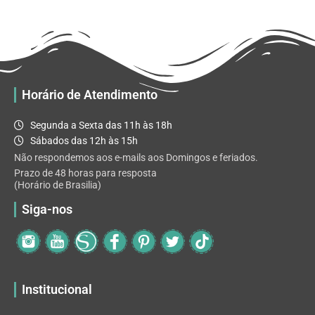
R$ 32.82
variantes.
As
opções
podem
ser
escolhidas
Horário de Atendimento
na
página
Segunda a Sexta das 11h às 18h
do
Sábados das 12h às 15h
produto
Não respondemos aos e-mails aos Domingos e feriados.
Prazo de 48 horas para resposta
(Horário de Brasilia)
Siga-nos
Institucional