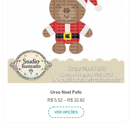
Urso Noel Fofo
Faixa
R$
5.52
–
R$
32.82
de
Este
VER OPÇÕES
preço:
produto
R$ 5.52
tem
através
várias