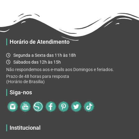
R$ 32.82
variantes.
As
opções
podem
ser
escolhidas
Horário de Atendimento
na
página
Segunda a Sexta das 11h às 18h
do
Sábados das 12h às 15h
produto
Não respondemos aos e-mails aos Domingos e feriados.
Prazo de 48 horas para resposta
(Horário de Brasilia)
Siga-nos
Institucional