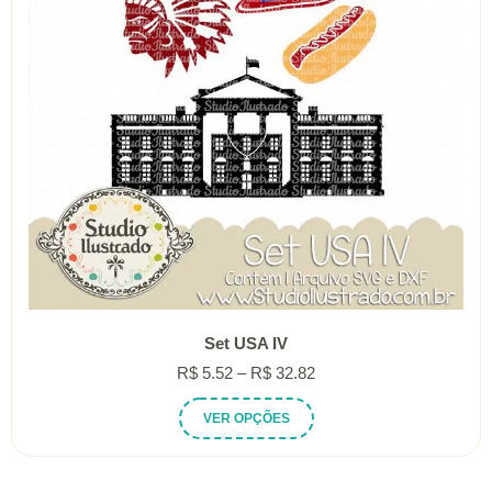
Set USA IV
Faixa
R$
5.52
–
R$
32.82
de
Este
VER OPÇÕES
preço:
produto
R$ 5.52
tem
através
várias