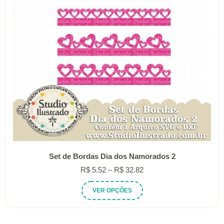
Set de Bordas Dia dos Namorados 2
Faixa
R$
5.52
–
R$
32.82
de
Este
VER OPÇÕES
preço:
produto
R$ 5.52
tem
através
várias