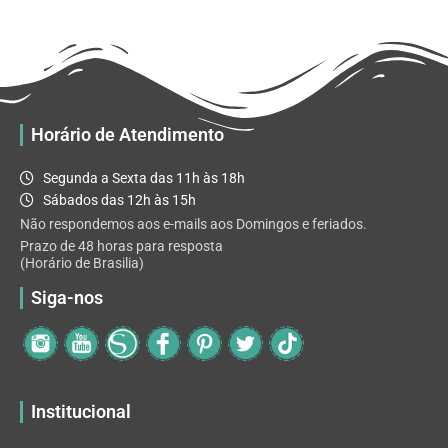
R$ 32.82
variantes.
As
opções
podem
ser
escolhidas
Horário de Atendimento
na
página
Segunda a Sexta das 11h às 18h
do
Sábados das 12h às 15h
produto
Não respondemos aos e-mails aos Domingos e feriados.
Prazo de 48 horas para resposta
(Horário de Brasilia)
Siga-nos
Institucional