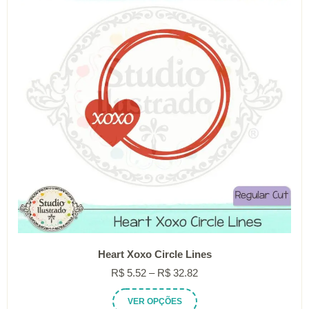
podem
ser
escolhidas
na
página
do
produto
Heart Xoxo Circle Lines
Faixa
R$
5.52
–
R$
32.82
de
Este
VER OPÇÕES
preço: