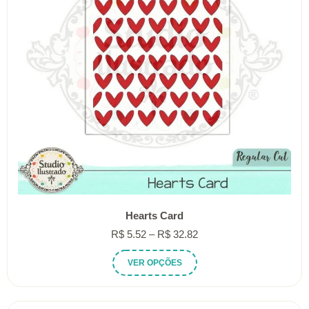
Hearts Card
Faixa
R$
5.52
–
R$
32.82
de
Este
VER OPÇÕES
preço:
produto
R$ 5.52
tem
através
várias