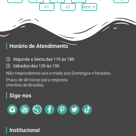
opções
41
42
Next
podem
ser
escolhidas
na
página
Horário de Atendimento
do
produto
Segunda a Sexta das 11h às 18h
Sábados das 12h às 15h
Não respondemos aos e-mails aos Domingos e feriados.
Prazo de 48 horas para resposta
(Horário de Brasilia)
Siga-nos
Institucional