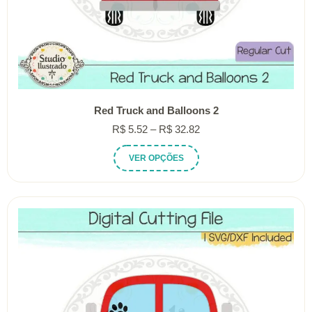
Red Truck and Balloons 2
Faixa
R$
5.52
–
R$
32.82
de
Este
VER OPÇÕES
preço:
produto
R$ 5.52
tem
através
várias
R$ 32.82
variantes.
As
opções
podem
ser
escolhidas
na