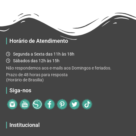
R$ 32.82
variantes.
As
opções
podem
ser
escolhidas
Horário de Atendimento
na
página
Segunda a Sexta das 11h às 18h
do
Sábados das 12h às 15h
produto
Não respondemos aos e-mails aos Domingos e feriados.
Prazo de 48 horas para resposta
(Horário de Brasilia)
Siga-nos
Institucional