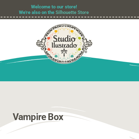
Welcome to our store!
We're also on the
Silhouette Store
Vampire Box