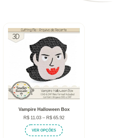
Vampire Halloween Box
Faixa
R$
11.03
–
R$
65.92
de
Este
VER OPÇÕES
preço:
produto