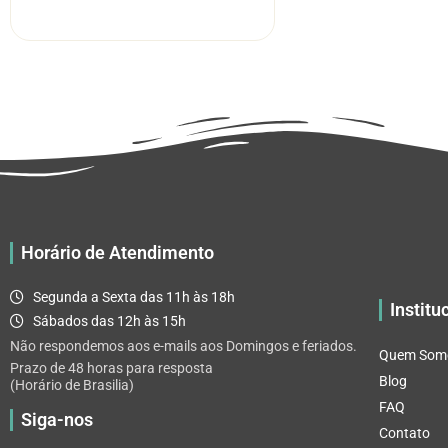
R$ 11.03
tem
através
várias
R$ 65.92
variantes.
As
opções
podem
ser
escolhidas
na
página
Horário de Atendimento
do
produto
Segunda a Sexta das 11h às 18h
Institu
Sábados das 12h às 15h
Não respondemos aos e-mails aos Domingos e feriados.
Quem Som
Prazo de 48 horas para resposta
Blog
(Horário de Brasilia)
FAQ
Siga-nos
Contato