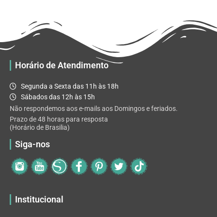
R$ 32.82
variantes.
As
opções
podem
ser
escolhidas
Horário de Atendimento
na
página
Segunda a Sexta das 11h às 18h
do
Sábados das 12h às 15h
produto
Não respondemos aos e-mails aos Domingos e feriados.
Prazo de 48 horas para resposta
(Horário de Brasilia)
Siga-nos
Institucional