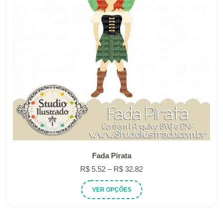
Fada Pirata
Faixa
R$
5.52
–
R$
32.82
de
Este
VER OPÇÕES
preço:
produto
R$ 5.52
tem
através
várias