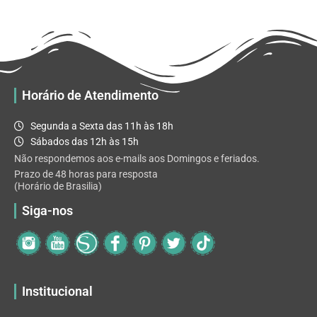
R$ 32.82
variantes.
As
opções
podem
ser
escolhidas
Horário de Atendimento
na
página
Segunda a Sexta das 11h às 18h
do
Sábados das 12h às 15h
produto
Não respondemos aos e-mails aos Domingos e feriados.
Prazo de 48 horas para resposta
(Horário de Brasilia)
Siga-nos
Institucional