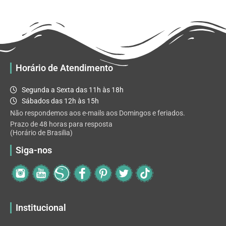
R$ 32.82
variantes.
As
opções
podem
ser
escolhidas
Horário de Atendimento
na
página
Segunda a Sexta das 11h às 18h
do
Sábados das 12h às 15h
produto
Não respondemos aos e-mails aos Domingos e feriados.
Prazo de 48 horas para resposta
(Horário de Brasilia)
Siga-nos
Institucional