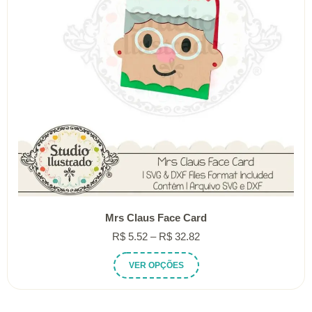
Mrs Claus Face Card
Faixa
R$
5.52
–
R$
32.82
de
Este
VER OPÇÕES
preço:
produto
R$ 5.52
tem
através
várias