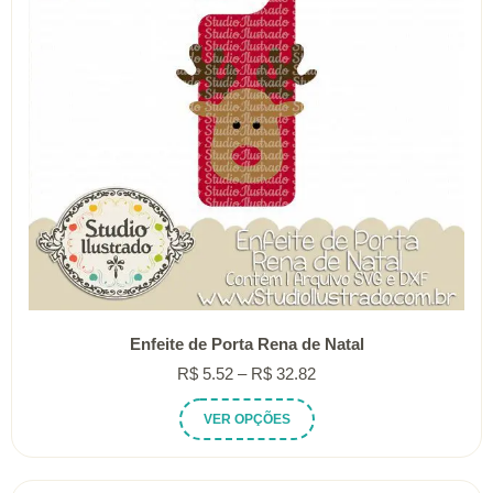
Enfeite de Porta Rena de Natal
Faixa
R$
5.52
–
R$
32.82
de
Este
VER OPÇÕES
preço:
produto
R$ 5.52
tem
através
várias