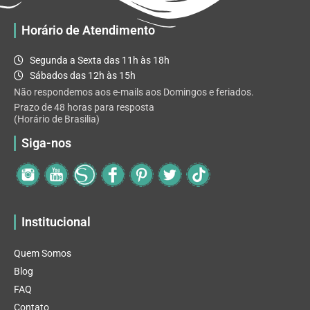
ser
escolhidas
Horário de Atendimento
na
página
Segunda a Sexta das 11h às 18h
do
Sábados das 12h às 15h
produto
Não respondemos aos e-mails aos Domingos e feriados.
Prazo de 48 horas para resposta
(Horário de Brasilia)
Siga-nos
Institucional
Quem Somos
Blog
FAQ
Contato