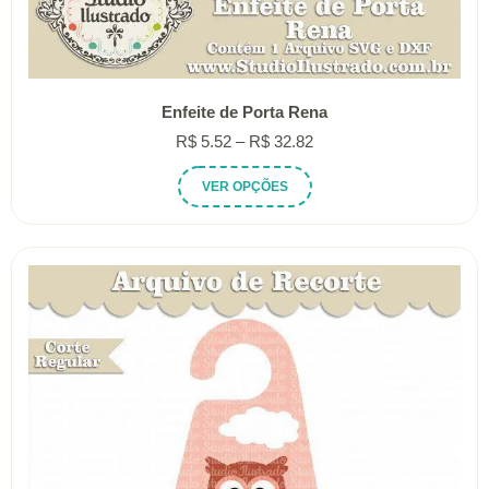
Enfeite de Porta Rena
Faixa
R$
5.52
–
R$
32.82
de
Este
VER OPÇÕES
preço:
produto
R$ 5.52
tem
através
várias
R$ 32.82
variantes.
As
opções
podem
ser
escolhidas
na
página
do
produto