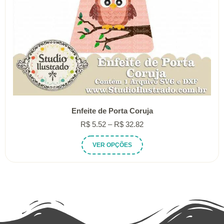
Enfeite de Porta Coruja
Faixa
R$
5.52
–
R$
32.82
de
Este
VER OPÇÕES
preço:
produto
R$ 5.52
tem
através
várias
R$ 32.82
variantes.
As
opções
podem