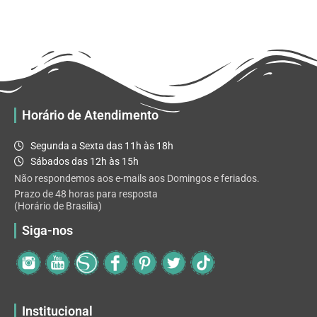
através
várias
R$ 32.82
variantes.
As
opções
podem
ser
escolhidas
Horário de Atendimento
na
página
Segunda a Sexta das 11h às 18h
do
Sábados das 12h às 15h
produto
Não respondemos aos e-mails aos Domingos e feriados.
Prazo de 48 horas para resposta
(Horário de Brasilia)
Siga-nos
Institucional