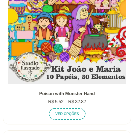
Poison with Monster Hand
Faixa
R$
5.52
–
R$
32.82
de
Este
VER OPÇÕES
preço:
produto
R$ 5.52
tem
através
várias