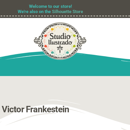
Welcome to our store!
We're also on the
Silhouette Store
Victor Frankestein