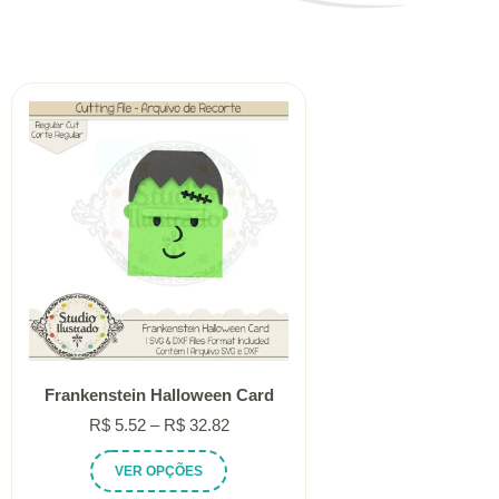
Frankenstein Halloween Card
Faixa
R$
5.52
–
R$
32.82
de
Este
VER OPÇÕES
preço:
produto