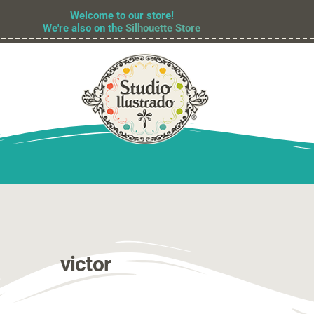
Welcome to our store!
We're also on the
Silhouette Store
victor