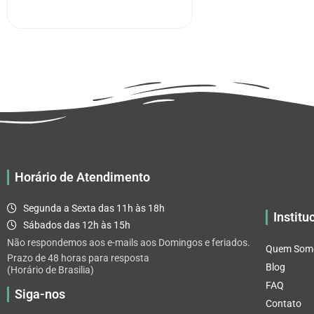
R$ 5.52
tem
através
várias
R$ 32.82
variantes.
As
opções
podem
ser
escolhidas
na
página
Horário de Atendimento
do
produto
Segunda a Sexta das 11h às 18h
Institu
Sábados das 12h às 15h
Não respondemos aos e-mails aos Domingos e feriados.
Quem Som
Prazo de 48 horas para resposta
Blog
(Horário de Brasilia)
FAQ
Siga-nos
Contato