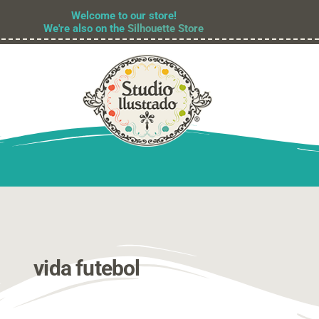
Welcome to our store!
We're also on the
Silhouette Store
vida futebol