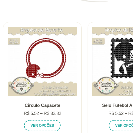
Círculo Capacete
Selo Futebol 
Faixa
R$
5.52
–
R$
32.82
R$
5.52
–
R
de
Este
VER OPÇÕES
VER OPÇ
preço:
produto