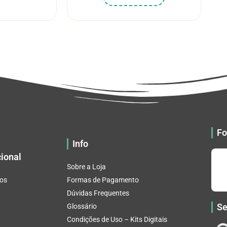
R$ 5.52
produto
tem
R$ 5.52
através
tem
várias
através
R$ 32.82
várias
variantes.
R$ 32.82
variantes.
As
As
opções
opções
podem
podem
ser
ser
escolhidas
escolhidas
na
na
página
página
do
Fo
do
produto
Info
produto
cional
Sobre a Loja
os
Formas de Pagamento
Dúvidas Frequentes
Se
Glossário
Condições de Uso – Kits Digitais