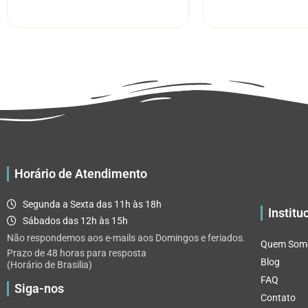
R$ 5.52
tem
através
várias
R$ 32.82
variantes.
As
opções
podem
ser
escolhidas
na
página
Horário de Atendimento
do
produto
Segunda a Sexta das 11h às 18h
Institu
Sábados das 12h às 15h
Não respondemos aos e-mails aos Domingos e feriados.
Quem Som
Prazo de 48 horas para resposta
Blog
(Horário de Brasilia)
FAQ
Siga-nos
Contato