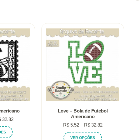
Americano
Love – Bola de Futebol
Americano
Faixa
$
32.82
Faixa
R$
5.52
–
R$
32.82
de
Este
de
ÕES
preço:
Este
produto
VER OPÇÕES
preço: