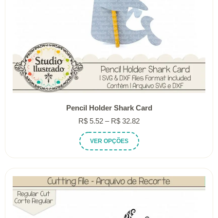
Pencil Holder Shark Card
Faixa
R$
5.52
–
R$
32.82
de
Este
VER OPÇÕES
preço:
produto
R$ 5.52
tem
através
várias
R$ 32.82
variantes.
As
opções
podem