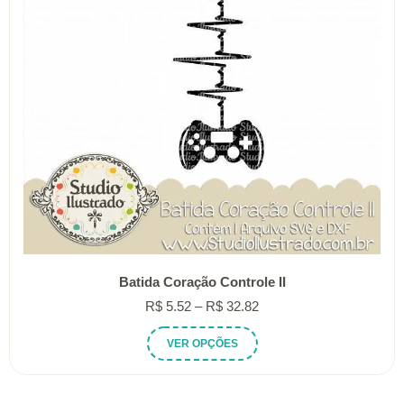
Batida Coração Controle II
Faixa
R$
5.52
–
R$
32.82
de
Este
VER OPÇÕES
preço:
produto
R$ 5.52
tem
através
várias