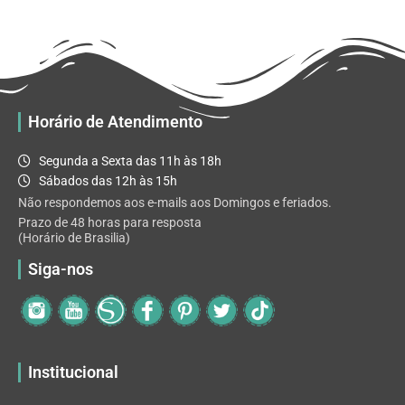
R$ 32.82
variantes.
As
opções
podem
ser
escolhidas
Horário de Atendimento
na
página
Segunda a Sexta das 11h às 18h
do
Sábados das 12h às 15h
produto
Não respondemos aos e-mails aos Domingos e feriados.
Prazo de 48 horas para resposta
(Horário de Brasilia)
Siga-nos
Institucional