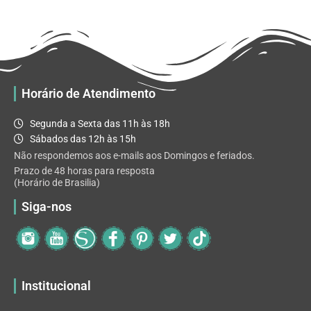
R$ 32.82
variantes.
As
opções
podem
ser
escolhidas
Horário de Atendimento
na
página
Segunda a Sexta das 11h às 18h
do
Sábados das 12h às 15h
produto
Não respondemos aos e-mails aos Domingos e feriados.
Prazo de 48 horas para resposta
(Horário de Brasilia)
Siga-nos
Institucional