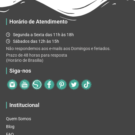
podem
ser
escolhidas
Horário de Atendimento
na
página
Segunda a Sexta das 11h às 18h
do
Sábados das 12h às 15h
produto
Não respondemos aos e-mails aos Domingos e feriados.
Prazo de 48 horas para resposta
(Horário de Brasilia)
Siga-nos
Institucional
Quem Somos
Blog
FAQ