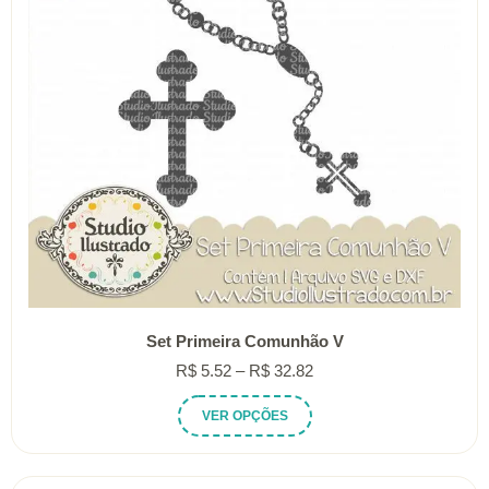
Set Primeira Comunhão V
Faixa
R$
5.52
–
R$
32.82
de
Este
VER OPÇÕES
preço:
produto
R$ 5.52
tem
através
várias