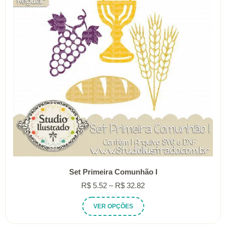
ser
escolhidas
na
página
do
produto
Set Primeira Comunhão I
Faixa
R$
5.52
–
R$
32.82
de
Este
VER OPÇÕES
preço:
produto
R$ 5.52
tem