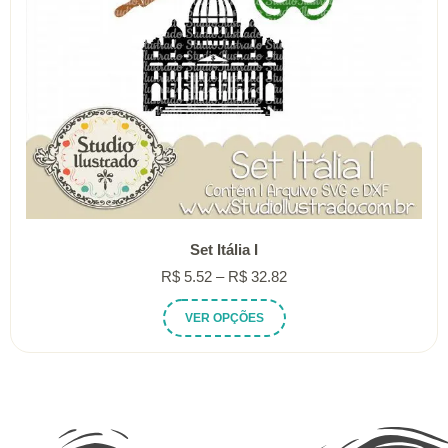
do
produto
Set Itália I
Faixa
R$
5.52
–
R$
32.82
de
Este
VER OPÇÕES
preço:
produto
R$ 5.52
tem
através
várias
R$ 32.82
variantes.
As
opções