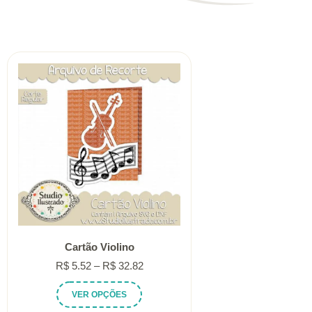
Cartão Violino
Faixa
R$
5.52
–
R$
32.82
de
Este
VER OPÇÕES
preço:
produto