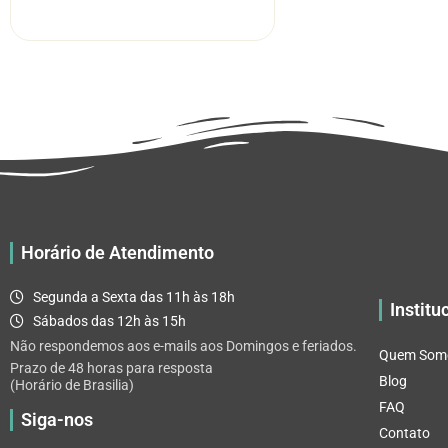
R$ 5.52
tem
através
várias
R$ 32.82
variantes.
As
opções
podem
ser
escolhidas
na
página
Horário de Atendimento
do
produto
Segunda a Sexta das 11h às 18h
Institu
Sábados das 12h às 15h
Não respondemos aos e-mails aos Domingos e feriados.
Quem Som
Prazo de 48 horas para resposta
Blog
(Horário de Brasilia)
FAQ
Siga-nos
Contato