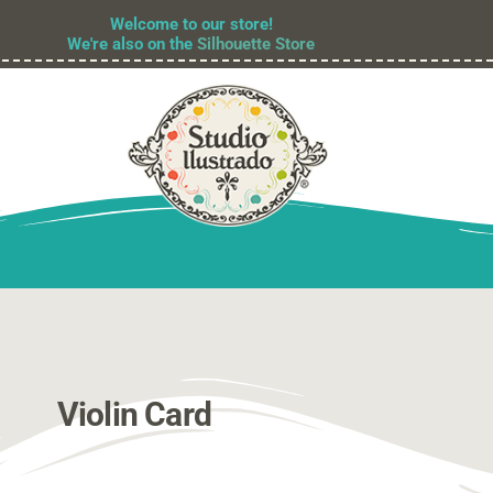
Welcome to our store!
We're also on the
Silhouette Store
Violin Card