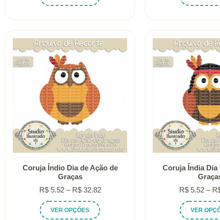
produto
R$ 5.52
tem
através
várias
R$ 32.82
variantes.
As
opções
podem
ser
escolhidas
na
página
do
produto
Coruja Índio Dia de Ação de
Coruja Índia Dia
Graças
Graça
Faixa
R$
5.52
–
R$
32.82
R$
5.52
–
R
de
Este
VER OPÇÕES
VER OPÇ
preço:
produto