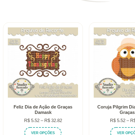
Feliz Dia de Ação de Graças
Coruja Pilgrim Di
Damask
Graças 
Faixa
R$
5.52
–
R$
32.82
R$
5.52
–
R
de
Este
VER OPÇÕES
VER OPÇ
preço: