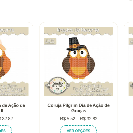
a de Ação de
Coruja Pilgrim Dia de Ação de
II
Graças
Faixa
Faixa
$
32.82
R$
5.52
–
R$
32.82
de
de
Este
Este
ÕES
VER OPÇÕES
preço:
preço: