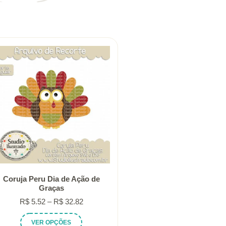
Coruja Peru Dia de Ação de
Graças
Faixa
R$
5.52
–
R$
32.82
de
Este
VER OPÇÕES
preço: