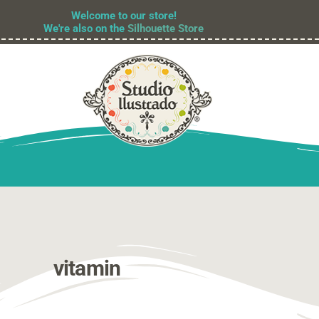
Welcome to our store!
We're also on the
Silhouette Store
vitamin