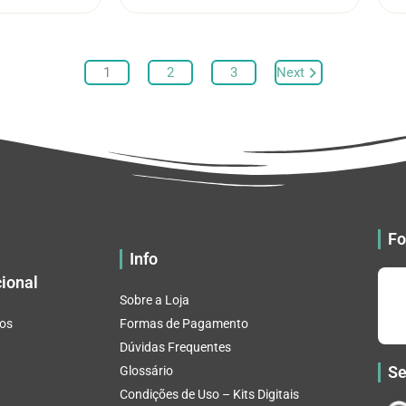
através
através
várias
várias
R$ 32.82
R$ 32.82
variantes.
variantes.
As
As
1
2
3
Next
opções
opções
podem
podem
ser
ser
escolhidas
escolhidas
na
na
página
página
do
do
produto
produto
Fo
Info
cional
Sobre a Loja
os
Formas de Pagamento
Dúvidas Frequentes
Se
Glossário
Condições de Uso – Kits Digitais