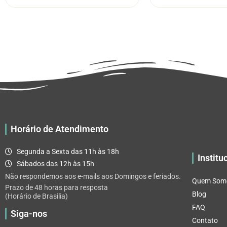
através
várias
R$ 32.82
variantes.
As
opções
podem
ser
escolhidas
na
página
do
Horário de Atendimento
produto
Segunda a Sexta das 11h às 18h
Institu
Sábados das 12h às 15h
Não respondemos aos e-mails aos Domingos e feriados.
Quem Som
Prazo de 48 horas para resposta
Blog
(Horário de Brasilia)
FAQ
Siga-nos
Contato