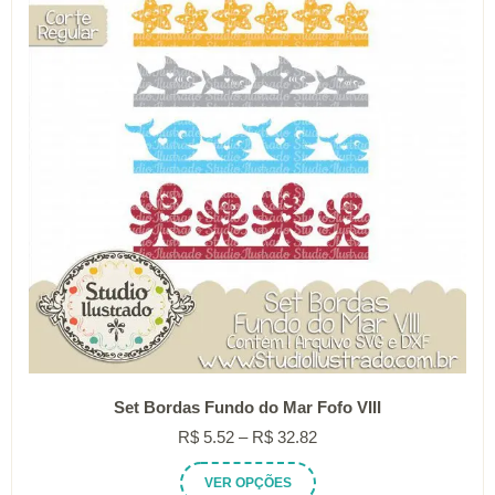
podem
ser
escolhidas
na
página
do
produto
Set Bordas Fundo do Mar Fofo VIII
Faixa
R$
5.52
–
R$
32.82
de
Este
VER OPÇÕES
preço: