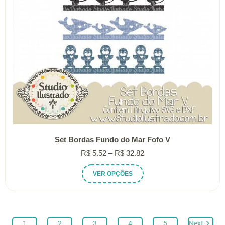
página
do
produto
Set Bordas Fundo do Mar Fofo V
Faixa
R$
5.52
–
R$
32.82
de
Este
VER OPÇÕES
preço:
produto
R$ 5.52
tem
através
várias
R$ 32.82
variantes.
1
2
3
4
5
Next
As