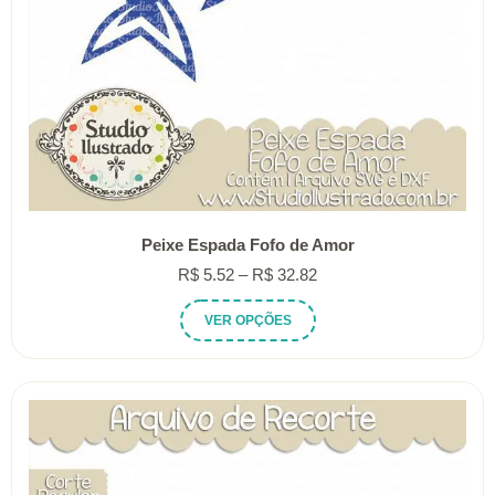
Peixe Espada Fofo de Amor
Faixa
R$
5.52
–
R$
32.82
de
Este
VER OPÇÕES
preço:
produto
R$ 5.52
tem
através
várias
R$ 32.82
variantes.
As
opções
podem