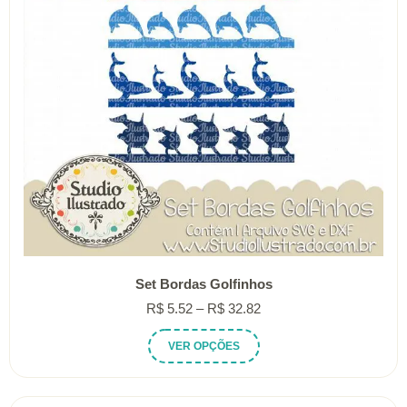
Set Bordas Golfinhos
Faixa
R$
5.52
–
R$
32.82
de
Este
VER OPÇÕES
preço:
produto
R$ 5.52
tem
através
várias