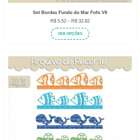
Set Bordas Fundo do Mar Fofo VII
Faixa
R$
5.52
–
R$
32.82
de
Este
VER OPÇÕES
preço:
produto
R$ 5.52
tem
através
várias
R$ 32.82
variantes.
As
opções
podem
ser
escolhidas
na
página
do
produto