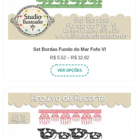
Set Bordas Fundo do Mar Fofo VI
Faixa
R$
5.52
–
R$
32.82
de
Este
VER OPÇÕES
preço:
produto
R$ 5.52
tem
através
várias
R$ 32.82
variantes.
As
opções
podem
ser
escolhidas
na