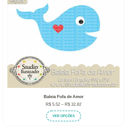
ser
escolhidas
na
página
do
produto
Baleia Fofa de Amor
Faixa
R$
5.52
–
R$
32.82
de
Este
VER OPÇÕES
preço:
produto
R$ 5.52
tem