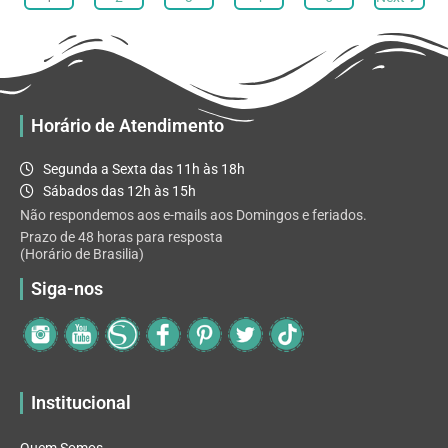
opções
podem
ser
escolhidas
na
Horário de Atendimento
página
do
Segunda a Sexta das 11h às 18h
produto
Sábados das 12h às 15h
Não respondemos aos e-mails aos Domingos e feriados.
Prazo de 48 horas para resposta
(Horário de Brasilia)
Siga-nos
Institucional