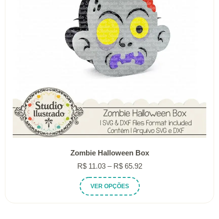
Zombie Halloween Box
Faixa
R$
11.03
–
R$
65.92
de
Este
VER OPÇÕES
preço:
produto
R$ 11.03
tem
através
várias