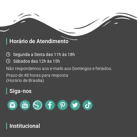
R$ 65.92
variantes.
As
opções
podem
ser
escolhidas
Horário de Atendimento
na
página
Segunda a Sexta das 11h às 18h
do
Sábados das 12h às 15h
produto
Não respondemos aos e-mails aos Domingos e feriados.
Prazo de 48 horas para resposta
(Horário de Brasilia)
Siga-nos
Institucional